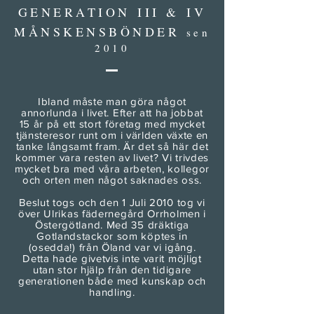
GENERATION
III & IV
MÅNSKENSBÖNDER
sen
2010
Ibland måste man göra något
annorlunda i livet. Efter att ha jobbat
15 år på ett stort företag med mycket
tjänsteresor runt om i världen växte en
tanke långsamt fram. Är det så här det
kommer vara resten av livet? Vi trivdes
mycket bra med våra arbeten, kollegor
och orten men något saknades oss.
Beslut togs och den 1 Juli 2010 tog vi
över Ulrikas fädernegård Orrholmen i
Östergötland. Med 35 dräktiga
Gotlandstackor som köptes in
(osedda!) från Öland var vi igång.
Detta hade givetvis inte varit möjligt
utan stor hjälp från den tidigare
generationen både med kunskap och
handling.