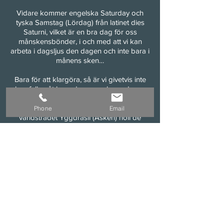
Vidare kommer engelska Saturday och
tyska Samstag (Lördag) från latinet dies
Saturni, vilket är en bra dag för oss
månskensbönder, i och med att vi kan
arbeta i dagsljus den dagen och inte bara i
månens sken…
Bara för att klargöra, så är vi givetvis inte
hemfallna åt bara de romerska gudarna.
Som de flesta gårdar så har vi givetvis en
gårdsask på ladugårdsplan. Under
Phone
Email
världsträdet Yggdrasil (Asken) höll de
nordiska gudarna ting, det trädet vårdar vi
ömt.